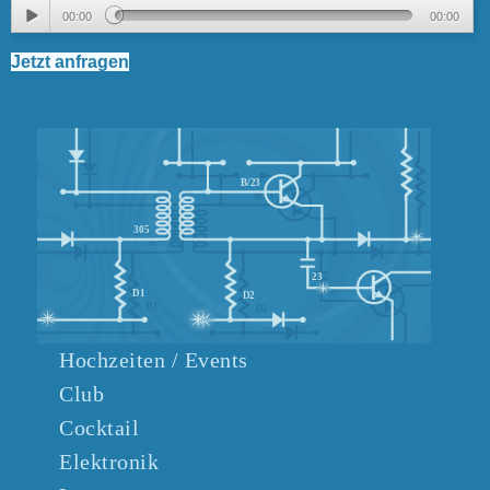
Audio-
00:00
00:00
Player
Jetzt anfragen
B/23
B/23
305
305
23
23
D1
D2
D1
D2
Hochzeiten / Events
Club
Cocktail
Elektronik